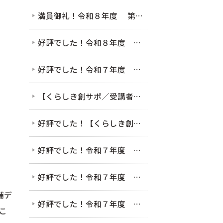
満員御礼！令和８年度 第１回 女性のための起業家セミナー（女性起業家セミナー＆交流会）（7/28）
好評でした！令和８年度 第１回 KVOミニ起業塾（セミナー）6/12 「発信」だけで終わらせない 起業家のためのSNS・LINE活用術 〜フォロワー数より大切な集客の鉄則〜
好評でした！令和７年度 第４回 KVOミニ起業塾（セミナー）11/7 まだ間に合う！AIとクラウド会計を使った確定申告のための超かんたん帳簿作り
【くらしき創サポ／受講者募集中】2/9接客セミナー＆交流会を開催します！
好評でした！【くらしき創サポ】2/9接客セミナー＆交流会
好評でした！令和７年度 第４回 KVOミニ起業塾（セミナー）11/7 まだ間に合う！AIとクラウド会計を使った確定申告のための超かんたん帳簿作り
好評でした！令和７年度 第３回 KVOミニ起業塾（セミナー）9/5 BEから始まるビジネスモデルセミナー ～好き×社会課題解決編～
舗デ
好評でした！令和７年度 第２回 KVOミニ起業塾（セミナー）7/4 「好き」だけで起業!?」〜起業時やってよかった5つのこと〜
こ