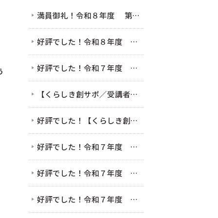
満員御礼！令和８年度 第１回 女性のための起業家セミナー（女性起業家セミナー＆交流会）（7/28）
好評でした！令和８年度 第１回 KVOミニ起業塾（セミナー）6/12 「発信」だけで終わらせない 起業家のためのSNS・LINE活用術 〜フォロワー数より大切な集客の鉄則〜
好評でした！令和７年度 第４回 KVOミニ起業塾（セミナー）11/7 まだ間に合う！AIとクラウド会計を使った確定申告のための超かんたん帳簿作り
う
【くらしき創サポ／受講者募集中】2/9接客セミナー＆交流会を開催します！
好評でした！【くらしき創サポ】2/9接客セミナー＆交流会
好評でした！令和７年度 第４回 KVOミニ起業塾（セミナー）11/7 まだ間に合う！AIとクラウド会計を使った確定申告のための超かんたん帳簿作り
好評でした！令和７年度 第３回 KVOミニ起業塾（セミナー）9/5 BEから始まるビジネスモデルセミナー ～好き×社会課題解決編～
好評でした！令和７年度 第２回 KVOミニ起業塾（セミナー）7/4 「好き」だけで起業!?」〜起業時やってよかった5つのこと〜