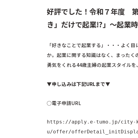
好評でした！令和７年度 第２
き」だけで起業!?」〜起業
「好きなことで起業する」・・・よく目
か。起業に関する知識はなく、まったく
勇気をくれる44歳主婦の起業スタイル
▼申し込みは下記URLまで▼
◯電子申請URL
https://apply.e-tumo.jp/city-
u/offer/offerDetail_initDispl