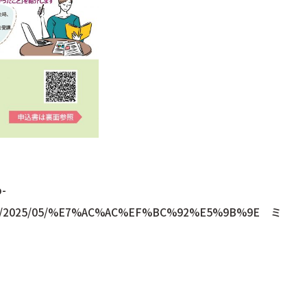
p-
ads/2025/05/%E7%AC%AC%EF%BC%92%E5%9B%9E ミ