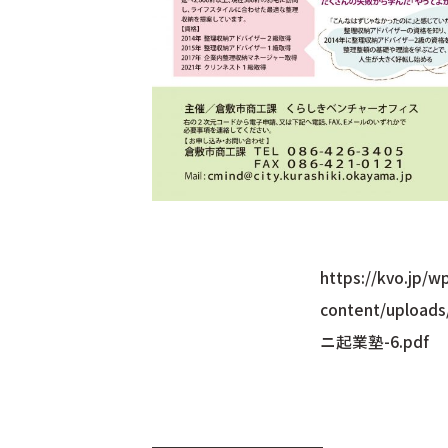
https://kvo.jp/w
content/uplo
ニ起業塾-6.pdf