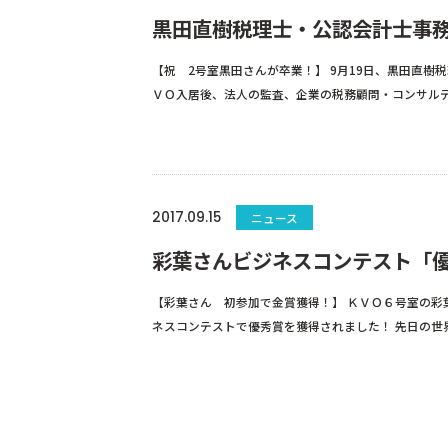
黒田直樹税理士・公認会計士事
【祝 2号室黒田さんが卒業！】 9月19日、黒田直樹
ＶＯ入居後、法人の監査、企業の税務顧問・コンサルテ
2017.09.15
ニュース
彩葉さんビジネスコンテスト「
【彩葉さん 初参加で金賞獲得！】 ＫＶＯ６号室の彩
ネスコンテストで優秀賞を獲得されました！ 先日の世界