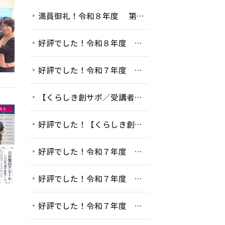
満員御礼！令和８年度 第１回 女性のための起業家セミナー（女性起業家セミナー＆交流会）（7/28）
好評でした！令和８年度 第１回 KVOミニ起業塾（セミナー）6/12 「発信」だけで終わらせない 起業家のためのSNS・LINE活用術 〜フォロワー数より大切な集客の鉄則〜
好評でした！令和７年度 第４回 KVOミニ起業塾（セミナー）11/7 まだ間に合う！AIとクラウド会計を使った確定申告のための超かんたん帳簿作り
【くらしき創サポ／受講者募集中】2/9接客セミナー＆交流会を開催します！
好評でした！【くらしき創サポ】2/9接客セミナー＆交流会
好評でした！令和７年度 第４回 KVOミニ起業塾（セミナー）11/7 まだ間に合う！AIとクラウド会計を使った確定申告のための超かんたん帳簿作り
好評でした！令和７年度 第３回 KVOミニ起業塾（セミナー）9/5 BEから始まるビジネスモデルセミナー ～好き×社会課題解決編～
好評でした！令和７年度 第２回 KVOミニ起業塾（セミナー）7/4 「好き」だけで起業!?」〜起業時やってよかった5つのこと〜