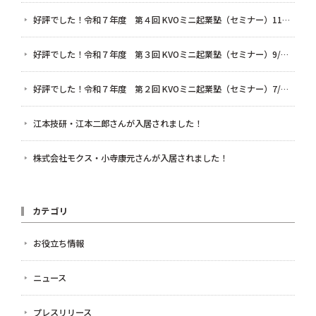
好評でした！令和７年度 第４回 KVOミニ起業塾（セミナー）11/7 まだ間に合う！AIとクラウド会計を使った確定申告のための超かんたん帳簿作り
好評でした！令和７年度 第３回 KVOミニ起業塾（セミナー）9/5 BEから始まるビジネスモデルセミナー ～好き×社会課題解決編～
好評でした！令和７年度 第２回 KVOミニ起業塾（セミナー）7/4 「好き」だけで起業!?」〜起業時やってよかった5つのこと〜
江本技研・江本二郎さんが入居されました！
株式会社モクス・小寺康元さんが入居されました！
カテゴリ
お役立ち情報
ニュース
プレスリリース