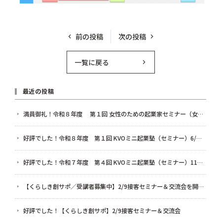
前の投稿
次の投稿
一覧に戻る
最近の投稿
満員御礼！令和８年度 第１回 女性のための起業家セミナー（女性起業家セミナー＆交流会）（7/28）
好評でした！令和８年度 第１回 KVOミニ起業塾（セミナー）6/12 「発信」だけで終わらせない 起業家のためのSNS・LINE活用術 〜フォロワー数より大切な集客の鉄則〜
好評でした！令和７年度 第４回 KVOミニ起業塾（セミナー）11/7 まだ間に合う！AIとクラウド会計を使った確定申告のための超かんたん帳簿作り
【くらしき創サポ／受講者募集中】2/9接客セミナー＆交流会を開催します！
好評でした！【くらしき創サポ】2/9接客セミナー＆交流会