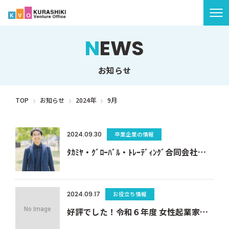
NEWS
TOP
お知らせ
ご利用案内
TOP
お知らせ
2024年
9月
よくある質問
KVOについて
2024.09.30
卒業企業の情報
ﾀｶﾐﾔ・ｸﾞﾛｰﾊﾞﾙ・ﾄﾚｰﾃﾞｨﾝｸﾞ合同会社・高見誠さんが卒業されました！
お知らせ
お問い合わせ
2024.09.17
お役立ち情報
好評でした！令和６年度 女性起業家セミナー＆交流会（10/18）