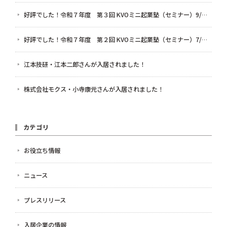
好評でした！令和７年度 第３回 KVOミニ起業塾（セミナー）9/5 BEから始まるビジネスモデルセミナー ～好き×社会課題解決編～
好評でした！令和７年度 第２回 KVOミニ起業塾（セミナー）7/4 「好き」だけで起業!?」〜起業時やってよかった5つのこと〜
江本技研・江本二郎さんが入居されました！
株式会社モクス・小寺康元さんが入居されました！
カテゴリ
お役立ち情報
ニュース
プレスリリース
入居企業の情報