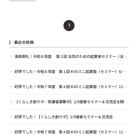
1
最近の投稿
満員御礼！令和８年度 第１回 女性のための起業家セミナー（女性起業家セミナー＆交流会）（7/28）
好評でした！令和８年度 第１回 KVOミニ起業塾（セミナー）6/12 「発信」だけで終わらせない 起業家のためのSNS・LINE活用術 〜フォロワー数より大切な集客の鉄則〜
好評でした！令和７年度 第４回 KVOミニ起業塾（セミナー）11/7 まだ間に合う！AIとクラウド会計を使った確定申告のための超かんたん帳簿作り
【くらしき創サポ／受講者募集中】2/9接客セミナー＆交流会を開催します！
好評でした！【くらしき創サポ】2/9接客セミナー＆交流会
好評でした！令和７年度 第４回 KVOミニ起業塾（セミナー）11/7 まだ間に合う！AIとクラウド会計を使った確定申告のための超かんたん帳簿作り